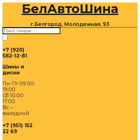
БелАвтоШина
Перейти
к
содержимому
г.Белгород, Молодежная, 93
Поиск
товаров
+7 (920)
582-12-81
Шины и
диски
Пн-Пт 09.00-
19.00
Сб 10.00-
17.00
Вс –
выходной
+7 (951) 152
22 69