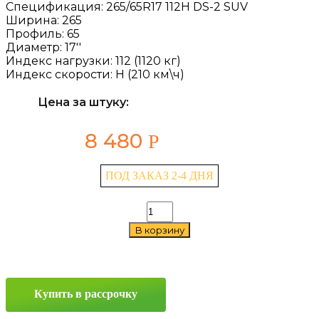
Спецификация:
265/65R17 112H DS-2 SUV
Ширина:
265
Профиль:
65
Диаметр:
17''
Индекс нагрузки:
112 (1120 кг)
Индекс скорости:
H (210 км\ч)
Цена за штуку:
8 480
Р
ПОД ЗАКАЗ 2-4 ДНЯ
Количество
товара
В корзину
Delinte
DS-
2
SUV
265/65
Купить в рассрочку
R17
112H