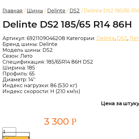
Главная
/
Шины
/
Delinte
/
DS2
/ Delinte DS2 185/65 R1
Delinte DS2 185/65 R14 86H
Артикул:
6921109046208
Категории:
Delinte
,
DS2
,
Лет
Бренд шины:
Delinte
Модель шины:
DS2
Сезон:
Лето
Спецификация:
185/65R14 86H DS2
Ширина:
185
Профиль:
65
Диаметр:
14''
Индекс нагрузки:
86 (530 кг)
Индекс скорости:
H (210 км\ч)
Цена за штуку
3 300
Р
Количество
товара
В наличии