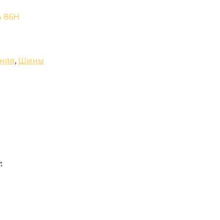
4 86H
няя
,
Шины
: