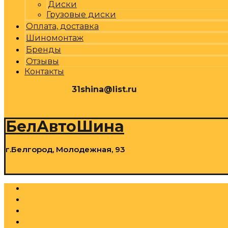
Диски
Грузовые диски
Оплата, доставка
Шиномонтаж
Бренды
Отзывы
Контакты
31shina@list.ru
0
Р
Cart
БелАвтоШина
г.Белгород, Молодежная, 93
0
Р
Cart
Шины
Грузовые шины
Диски
Грузовые диски