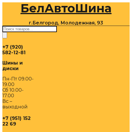
БелАвтоШина
Перейти
к
содержимому
г.Белгород, Молодежная, 93
Поиск
товаров
+7 (920)
582-12-81
Шины и
диски
Пн-Пт 09.00-
19.00
Сб 10.00-
17.00
Вс –
выходной
+7 (951) 152
22 69