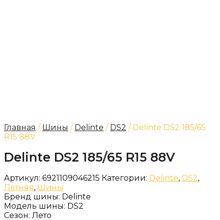
Главная
/
Шины
/
Delinte
/
DS2
/ Delinte DS2 185/65
R15 88V
Delinte DS2 185/65 R15 88V
Артикул:
6921109046215
Категории:
Delinte
,
DS2
,
Летняя
,
Шины
Бренд шины:
Delinte
Модель шины:
DS2
Сезон:
Лето