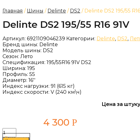
Главная
/
Шины
/
Delinte
/
DS2
/ Delinte DS2 195/55 R1
Delinte DS2 195/55 R16 91V
Артикул:
6921109046239
Категории:
Delinte
,
DS2
,
Лет
Бренд шины:
Delinte
Модель шины:
DS2
Сезон:
Лето
Спецификация:
195/55R16 91V DS2
Ширина:
195
Профиль:
55
Диаметр:
16''
Индекс нагрузки:
91 (615 кг)
Индекс скорости:
V (240 км\ч)
Цена за штуку
4 300
Р
Количество
товара
В наличии