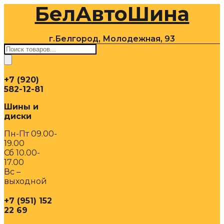
БелАвтоШина
Перейти
к
содержимому
г.Белгород, Молодежная, 93
Поиск
товаров
+7 (920)
582-12-81
Шины и
диски
Пн-Пт 09.00-
19.00
Сб 10.00-
17.00
Вс –
выходной
+7 (951) 152
22 69