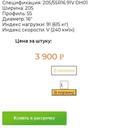
Спецификация:
205/55R16 91V DH01
Ширина:
205
Профиль:
55
Диаметр:
16''
Индекс нагрузки:
91 (615 кг)
Индекс скорости:
V (240 км\ч)
Цена за штуку:
3 900
Р
В наличии
Количество
товара
В корзину
Doublestar
DH01
205/55
R16
91V
Купить в рассрочку