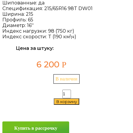
Шипованные:
да
Спецификация:
215/65R16 98T DW01
Ширина:
215
Профиль:
65
Диаметр:
16''
Индекс нагрузки:
98 (750 кг)
Индекс скорости:
T (190 км\ч)
Цена за штуку:
6 200
Р
В наличии
Количество
товара
В корзину
Doublestar
DW01
215/65
R16
98T
Купить в рассрочку