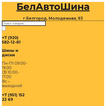
БелАвтоШина
Перейти
к
содержимому
г.Белгород, Молодежная, 93
Поиск
товаров
+7 (920)
582-12-81
Шины и
диски
Пн-Пт 09.00-
19.00
Сб 10.00-
17.00
Вс –
выходной
+7 (951) 152
22 69