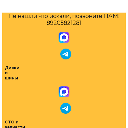
Не нашли что искали, позвоните НАМ!
89205821281
Диски
и
шины
СТО и
запчасти