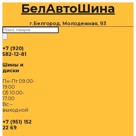
БелАвтоШина
Перейти
к
содержимому
г.Белгород, Молодежная, 93
Поиск
товаров
+7 (920)
582-12-81
Шины и
диски
Пн-Пт 09.00-
19.00
Сб 10.00-
17.00
Вс –
выходной
+7 (951) 152
22 69