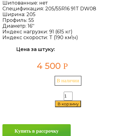
Шипованные:
нет
Спецификация:
205/55R16 91T DW08
Ширина:
205
Профиль:
55
Диаметр:
16''
Индекс нагрузки:
91 (615 кг)
Индекс скорости:
T (190 км\ч)
Цена за штуку:
4 500
Р
В наличии
Количество
товара
В корзину
Doublestar
DW08
205/55
R16
91T
Купить в рассрочку