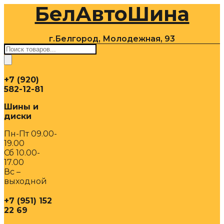
БелАвтоШина
Перейти
к
содержимому
г.Белгород, Молодежная, 93
Поиск
товаров
+7 (920)
582-12-81
Шины и
диски
Пн-Пт 09.00-
19.00
Сб 10.00-
17.00
Вс –
выходной
+7 (951) 152
22 69