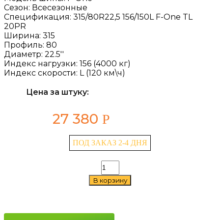
Сезон:
Всесезонные
Спецификация:
315/80R22,5 156/150L F-One TL
20PR
Ширина:
315
Профиль:
80
Диаметр:
22.5''
Индекс нагрузки:
156 (4000 кг)
Индекс скорости:
L (120 км\ч)
Цена за штуку:
27 380
Р
ПОД ЗАКАЗ 2-4 ДНЯ
Количество
товара
В корзину
Doublestar
F-
One
315/80
R22.5