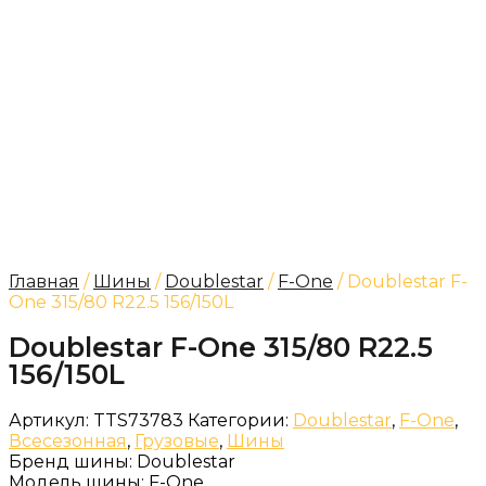
Главная
/
Шины
/
Doublestar
/
F-One
/ Doublestar F-
One 315/80 R22.5 156/150L
Doublestar F-One 315/80 R22.5
156/150L
Артикул:
TTS73783
Категории:
Doublestar
,
F-One
,
Всесезонная
,
Грузовые
,
Шины
Бренд шины:
Doublestar
Модель шины:
F-One