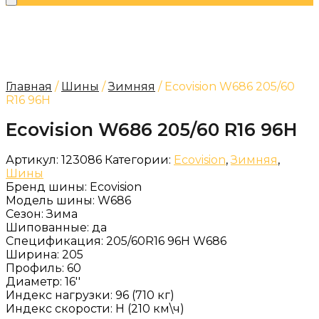
Главная
/
Шины
/
Зимняя
/ Ecovision W686 205/60
R16 96H
Ecovision W686 205/60 R16 96H
Артикул:
123086
Категории:
Ecovision
,
Зимняя
,
Шины
Бренд шины:
Ecovision
Модель шины:
W686
Сезон:
Зима
Шипованные:
да
Спецификация:
205/60R16 96H W686
Ширина:
205
Профиль:
60
Диаметр:
16''
Индекс нагрузки:
96 (710 кг)
Индекс скорости:
H (210 км\ч)