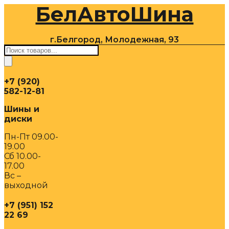
БелАвтоШина
Перейти
к
содержимому
г.Белгород, Молодежная, 93
Поиск
товаров
+7 (920)
582-12-81
Шины и
диски
Пн-Пт 09.00-
19.00
Сб 10.00-
17.00
Вс –
выходной
+7 (951) 152
22 69