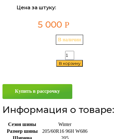
Цена за штуку:
5 000
Р
В наличии
Количество
товара
В корзину
Ecovision
W686
205/60
R16
96H
Купить в рассрочку
Информация о товаре:
Сезон шины
Winter
Размер шины
205/60R16 96H W686
Ширина
205