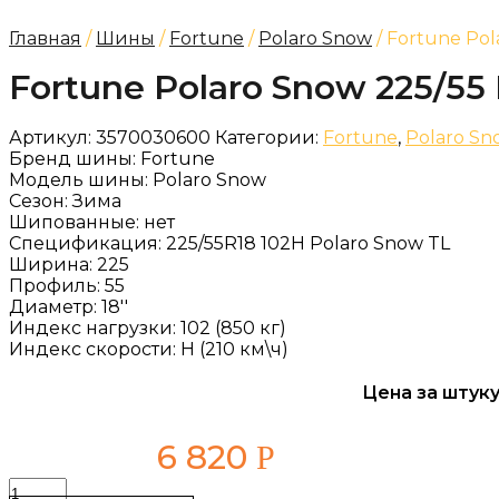
Главная
/
Шины
/
Fortune
/
Polaro Snow
/ Fortune Pol
Fortune Polaro Snow 225/55
Артикул:
3570030600
Категории:
Fortune
,
Polaro Sn
Бренд шины:
Fortune
Модель шины:
Polaro Snow
Сезон:
Зима
Шипованные:
нет
Спецификация:
225/55R18 102H Polaro Snow TL
Ширина:
225
Профиль:
55
Диаметр:
18''
Индекс нагрузки:
102 (850 кг)
Индекс скорости:
H (210 км\ч)
Цена за штуку
6 820
Р
Количество