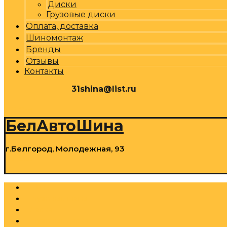
Диски
Грузовые диски
Оплата, доставка
Шиномонтаж
Бренды
Отзывы
Контакты
31shina@list.ru
0
Р
Cart
БелАвтоШина
г.Белгород, Молодежная, 93
0
Р
Cart
Шины
Грузовые шины
Диски
Грузовые диски