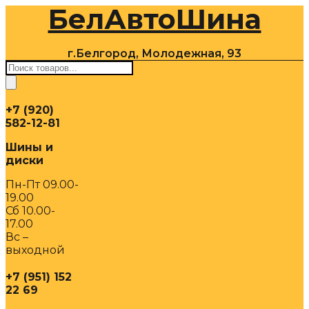
БелАвтоШина
Перейти
к
содержимому
г.Белгород, Молодежная, 93
Поиск
товаров
+7 (920)
582-12-81
Шины и
диски
Пн-Пт 09.00-
19.00
Сб 10.00-
17.00
Вс –
выходной
+7 (951) 152
22 69