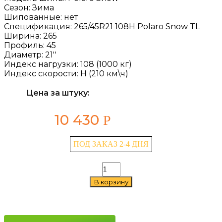
Сезон:
Зима
Шипованные:
нет
Спецификация:
265/45R21 108H Polaro Snow TL
Ширина:
265
Профиль:
45
Диаметр:
21''
Индекс нагрузки:
108 (1000 кг)
Индекс скорости:
H (210 км\ч)
Цена за штуку:
10 430
Р
ПОД ЗАКАЗ 2-4 ДНЯ
Количество
товара
В корзину
Fortune
Polaro
Snow
265/45
R21