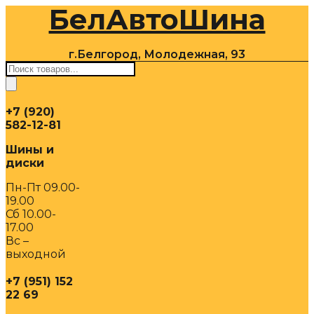
БелАвтоШина
Перейти
к
содержимому
г.Белгород, Молодежная, 93
Поиск
товаров
+7 (920)
582-12-81
Шины и
диски
Пн-Пт 09.00-
19.00
Сб 10.00-
17.00
Вс –
выходной
+7 (951) 152
22 69