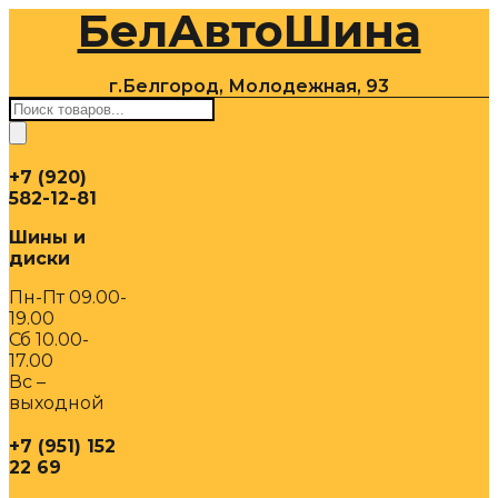
БелАвтоШина
Перейти
к
содержимому
г.Белгород, Молодежная, 93
Поиск
товаров
+7 (920)
582-12-81
Шины и
диски
Пн-Пт 09.00-
19.00
Сб 10.00-
17.00
Вс –
выходной
+7 (951) 152
22 69