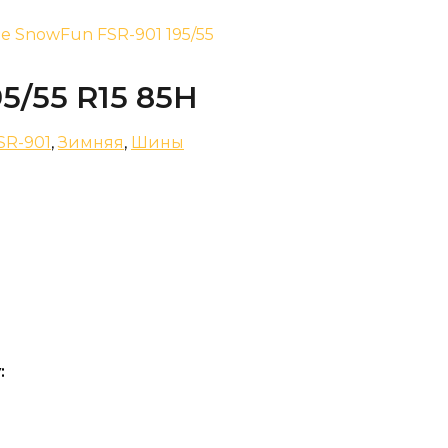
ne SnowFun FSR-901 195/55
5/55 R15 85H
SR-901
,
Зимняя
,
Шины
: