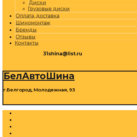
Диски
Грузовые диски
Оплата, доставка
Шиномонтаж
Бренды
Отзывы
Контакты
31shina@list.ru
0
Р
Cart
БелАвтоШина
г.Белгород, Молодежная, 93
0
Р
Cart
Шины
Грузовые шины
Диски
Грузовые диски