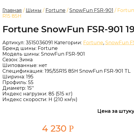
Главная
/
Шины
/
Fortune
/
SnowFun FSR-901
/ Fortu
R15 85H
Fortune SnowFun FSR-901 19
Артикул:
3515036091
Категории:
Fortune
,
SnowFun F
Бренд шины:
Fortune
Модель шины:
SnowFun FSR-901
Сезон:
Зима
Шипованные:
нет
Спецификация:
195/55R15 85H SnowFun FSR-901 TL
Ширина:
195
Профиль:
55
Диаметр:
15''
Индекс нагрузки:
85 (515 кг)
Индекс скорости:
H (210 км\ч)
Цена за штуку
4 230
Р