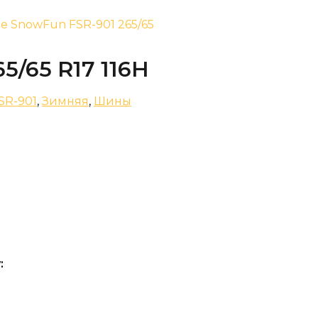
ne SnowFun FSR-901 265/65
5/65 R17 116H
SR-901
,
Зимняя
,
Шины
: