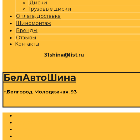
Диски
Грузовые диски
Оплата, доставка
Шиномонтаж
Бренды
Отзывы
Контакты
31shina@list.ru
0
Р
Cart
БелАвтоШина
г.Белгород, Молодежная, 93
0
Р
Cart
Шины
Грузовые шины
Диски
Грузовые диски