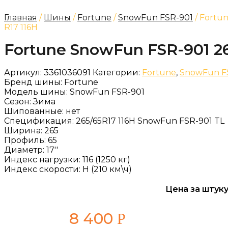
Главная
/
Шины
/
Fortune
/
SnowFun FSR-901
/ Fortu
R17 116H
Fortune SnowFun FSR-901 26
Артикул:
3361036091
Категории:
Fortune
,
SnowFun F
Бренд шины:
Fortune
Модель шины:
SnowFun FSR-901
Сезон:
Зима
Шипованные:
нет
Спецификация:
265/65R17 116H SnowFun FSR-901 TL
Ширина:
265
Профиль:
65
Диаметр:
17''
Индекс нагрузки:
116 (1250 кг)
Индекс скорости:
H (210 км\ч)
Цена за штуку
8 400
Р