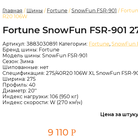
Главная
/
Шины
/
Fortune
/
SnowFun FSR-901
/ Fortu
R20 106W
Fortune SnowFun FSR-901 2
Артикул:
3883030891
Категории:
Fortune
,
SnowFun 
Бренд шины:
Fortune
Модель шины:
SnowFun FSR-901
Сезон:
Зима
Шипованные:
нет
Спецификация:
275/40R20 106W XL SnowFun FSR-90
Ширина:
275
Профиль:
40
Диаметр:
20''
Индекс нагрузки:
106 (950 кг)
Индекс скорости:
W (270 км\ч)
Цена за штуку
9 110
Р