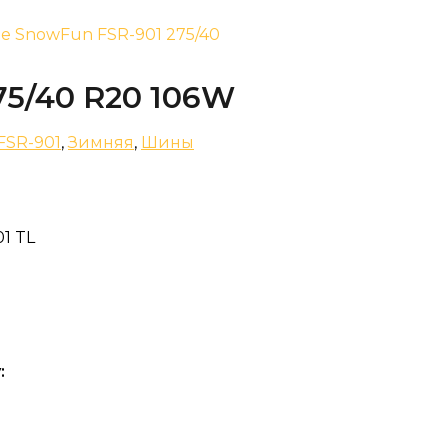
ne SnowFun FSR-901 275/40
75/40 R20 106W
FSR-901
,
Зимняя
,
Шины
1 TL
: