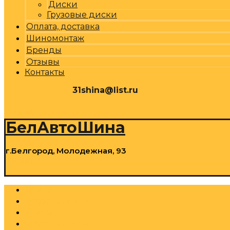
Диски
Грузовые диски
Оплата, доставка
Шиномонтаж
Бренды
Отзывы
Контакты
31shina@list.ru
0
Р
Cart
БелАвтоШина
г.Белгород, Молодежная, 93
0
Р
Cart
Шины
Грузовые шины
Диски
Грузовые диски