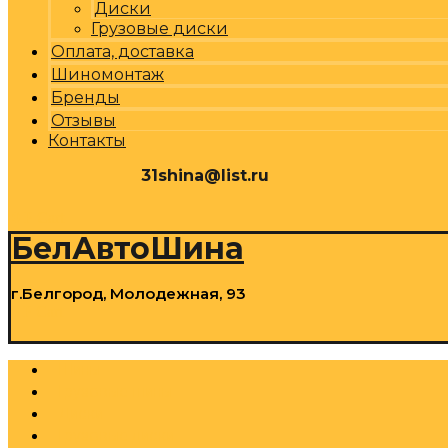
Диски
Грузовые диски
Оплата, доставка
Шиномонтаж
Бренды
Отзывы
Контакты
31shina@list.ru
0
Р
Cart
БелАвтоШина
г.Белгород, Молодежная, 93
0
Р
Cart
Шины
Грузовые шины
Диски
Грузовые диски