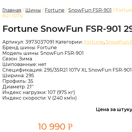
Главная
/
Шины
/
Fortune
/
SnowFun FSR-901
/ Fortu
R21 107V
Fortune SnowFun FSR-901 29
Артикул:
3973037091
Категории:
Fortune
,
SnowFun F
Бренд шины:
Fortune
Модель шины:
SnowFun FSR-901
Сезон:
Зима
Шипованные:
нет
Спецификация:
295/35R21 107V XL SnowFun FSR-901
Ширина:
295
Профиль:
35
Диаметр:
21''
Индекс нагрузки:
107 (975 кг)
Индекс скорости:
V (240 км\ч)
Цена за штуку
10 990
Р