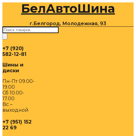
БелАвтоШина
Перейти
к
содержимому
г.Белгород, Молодежная, 93
Поиск
товаров
+7 (920)
582-12-81
Шины и
диски
Пн-Пт 09.00-
19.00
Сб 10.00-
17.00
Вс –
выходной
+7 (951) 152
22 69