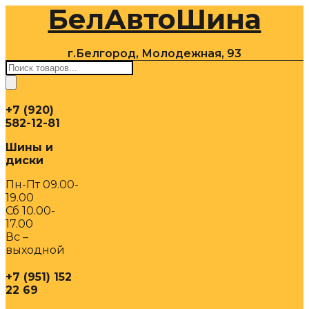
БелАвтоШина
Перейти
к
содержимому
г.Белгород, Молодежная, 93
Поиск
товаров
+7 (920)
582-12-81
Шины и
диски
Пн-Пт 09.00-
19.00
Сб 10.00-
17.00
Вс –
выходной
+7 (951) 152
22 69