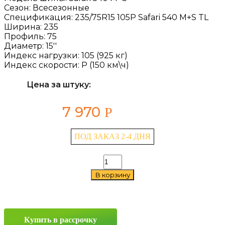
Сезон:
Всесезонные
Спецификация:
235/75R15 105P Safari 540 M+S TL
Ширина:
235
Профиль:
75
Диаметр:
15''
Индекс нагрузки:
105 (925 кг)
Индекс скорости:
P (150 км\ч)
Цена за штуку:
7 970
Р
ПОД ЗАКАЗ 2-4 ДНЯ
Количество
товара
В корзину
Forward
Safari
540
M+S
235/75
Купить в рассрочку
R15