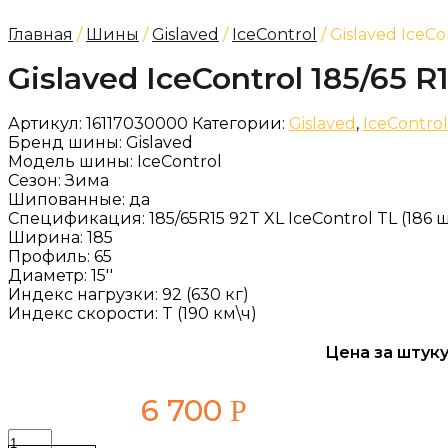
Главная
/
Шины
/
Gislaved
/
IceControl
/ Gislaved IceCo
Gislaved IceControl 185/65 R
Артикул:
16117030000
Категории:
Gislaved
,
IceControl
Бренд шины:
Gislaved
Модель шины:
IceControl
Сезон:
Зима
Шипованные:
да
Спецификация:
185/65R15 92T XL IceControl TL (186 
Ширина:
185
Профиль:
65
Диаметр:
15''
Индекс нагрузки:
92 (630 кг)
Индекс скорости:
T (190 км\ч)
Цена за штуку
6 700
Р
Количество