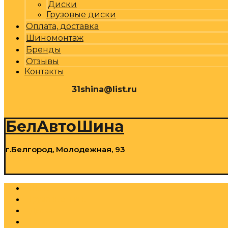
Диски
Грузовые диски
Оплата, доставка
Шиномонтаж
Бренды
Отзывы
Контакты
31shina@list.ru
0
Р
Cart
БелАвтоШина
г.Белгород, Молодежная, 93
0
Р
Cart
Шины
Грузовые шины
Диски
Грузовые диски