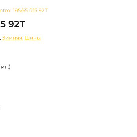
ntrol 185/65 R15 92T
15 92T
,
Зимняя
,
Шины
шип.)
: