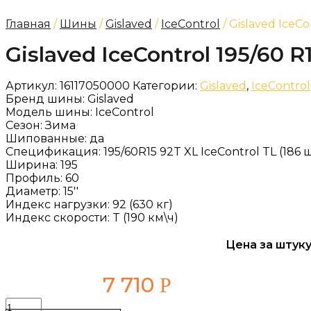
Главная
/
Шины
/
Gislaved
/
IceControl
/ Gislaved IceCo
Gislaved IceControl 195/60 R
Артикул:
16117050000
Категории:
Gislaved
,
IceControl
Бренд шины:
Gislaved
Модель шины:
IceControl
Сезон:
Зима
Шипованные:
да
Спецификация:
195/60R15 92T XL IceControl TL (186 
Ширина:
195
Профиль:
60
Диаметр:
15''
Индекс нагрузки:
92 (630 кг)
Индекс скорости:
T (190 км\ч)
Цена за штуку
7 710
Р
Количество