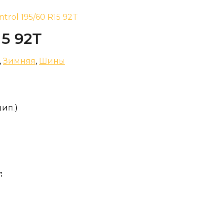
ntrol 195/60 R15 92T
15 92T
,
Зимняя
,
Шины
шип.)
: