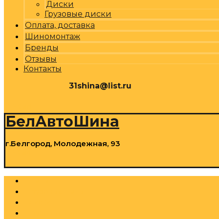
Диски
Грузовые диски
Оплата, доставка
Шиномонтаж
Бренды
Отзывы
Контакты
31shina@list.ru
0
Р
Cart
БелАвтоШина
г.Белгород, Молодежная, 93
0
Р
Cart
Шины
Грузовые шины
Диски
Грузовые диски