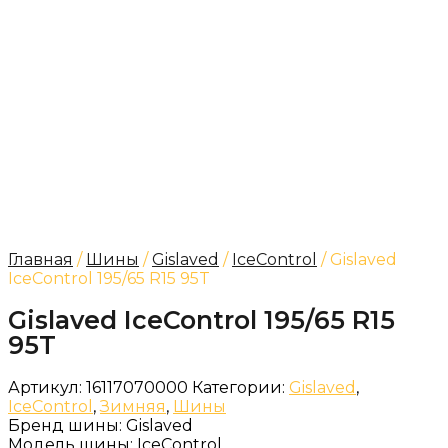
Главная
/
Шины
/
Gislaved
/
IceControl
/ Gislaved
IceControl 195/65 R15 95T
Gislaved IceControl 195/65 R15
95T
Артикул:
16117070000
Категории:
Gislaved
,
IceControl
,
Зимняя
,
Шины
Бренд шины:
Gislaved
Модель шины:
IceControl