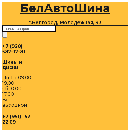
БелАвтоШина
Перейти
к
содержимому
г.Белгород, Молодежная, 93
Поиск
товаров
+7 (920)
582-12-81
Шины и
диски
Пн-Пт 09.00-
19.00
Сб 10.00-
17.00
Вс –
выходной
+7 (951) 152
22 69