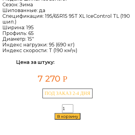
Сезон:
Зима
Шипованные:
да
Спецификация:
195/65R15 95T XL IceControl TL (190
шип.)
Ширина:
195
Профиль:
65
Диаметр:
15''
Индекс нагрузки:
95 (690 кг)
Индекс скорости:
T (190 км\ч)
Цена за штуку:
7 270
Р
ПОД ЗАКАЗ 2-4 ДНЯ
Количество
товара
В корзину
Gislaved
IceControl
195/65
R15