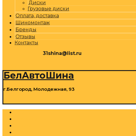
Диски
Грузовые диски
Оплата, доставка
Шиномонтаж
Бренды
Отзывы
Контакты
31shina@list.ru
0
Р
Cart
БелАвтоШина
г.Белгород, Молодежная, 93
0
Р
Cart
Шины
Грузовые шины
Диски
Грузовые диски