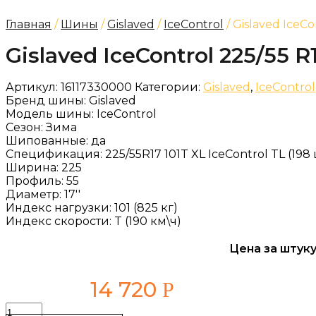
Главная
/
Шины
/
Gislaved
/
IceControl
/ Gislaved IceCo
Gislaved IceControl 225/55 R
Артикул:
16117330000
Категории:
Gislaved
,
IceControl
Бренд шины:
Gislaved
Модель шины:
IceControl
Сезон:
Зима
Шипованные:
да
Спецификация:
225/55R17 101T XL IceControl TL (198
Ширина:
225
Профиль:
55
Диаметр:
17''
Индекс нагрузки:
101 (825 кг)
Индекс скорости:
T (190 км\ч)
Цена за штуку
14 720
Р
Количество