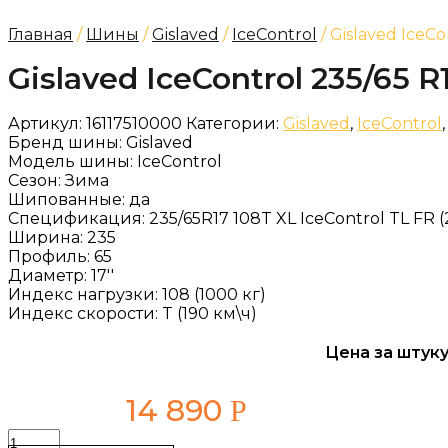
Главная
/
Шины
/
Gislaved
/
IceControl
/ Gislaved IceCo
Gislaved IceControl 235/65 R
Артикул:
16117510000
Категории:
Gislaved
,
IceControl
Бренд шины:
Gislaved
Модель шины:
IceControl
Сезон:
Зима
Шипованные:
да
Спецификация:
235/65R17 108T XL IceControl TL FR (
Ширина:
235
Профиль:
65
Диаметр:
17''
Индекс нагрузки:
108 (1000 кг)
Индекс скорости:
T (190 км\ч)
Цена за штуку
14 890
Р
Количество