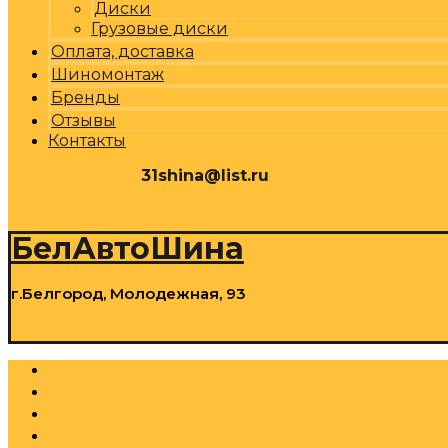
Диски
Грузовые диски
Оплата, доставка
Шиномонтаж
Бренды
Отзывы
Контакты
31shina@list.ru
0
Р
Cart
БелАвтоШина
г.Белгород, Молодежная, 93
0
Р
Cart
Шины
Грузовые шины
Диски
Грузовые диски