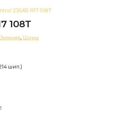
ntrol 235/65 R17 108T
17 108T
,
Зимняя
,
Шины
214 шип.)
: