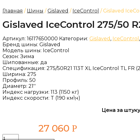
Главная
/
Шины
/
Gislaved
/
IceControl
/ Gislaved IceCo
Gislaved IceControl 275/50 R
Артикул:
16117650000
Категории:
Gislaved
,
IceControl
Бренд шины:
Gislaved
Модель шины:
IceControl
Сезон:
Зима
Шипованные:
да
Спецификация:
275/50R21 113T XL IceControl TL FR (
Ширина:
275
Профиль:
50
Диаметр:
21''
Индекс нагрузки:
113 (1150 кг)
Индекс скорости:
T (190 км\ч)
Цена за штуку
27 060
Р
Количество