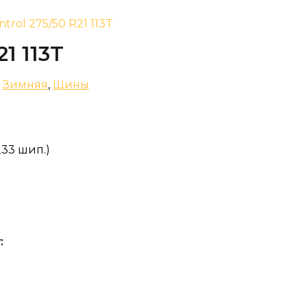
ntrol 275/50 R21 113T
21 113T
,
Зимняя
,
Шины
233 шип.)
: