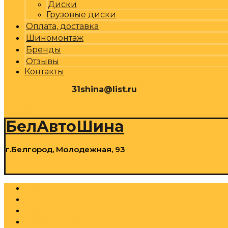
Диски
Грузовые диски
Оплата, доставка
Шиномонтаж
Бренды
Отзывы
Контакты
31shina@list.ru
0
Р
Cart
БелАвтоШина
г.Белгород, Молодежная, 93
0
Р
Cart
Шины
Грузовые шины
Диски
Грузовые диски