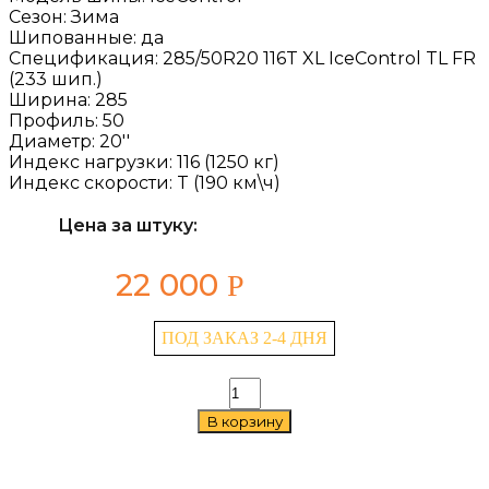
Сезон:
Зима
Шипованные:
да
Спецификация:
285/50R20 116T XL IceControl TL FR
(233 шип.)
Ширина:
285
Профиль:
50
Диаметр:
20''
Индекс нагрузки:
116 (1250 кг)
Индекс скорости:
T (190 км\ч)
Цена за штуку:
22 000
Р
ПОД ЗАКАЗ 2-4 ДНЯ
Количество
товара
В корзину
Gislaved
IceControl
285/50
R20