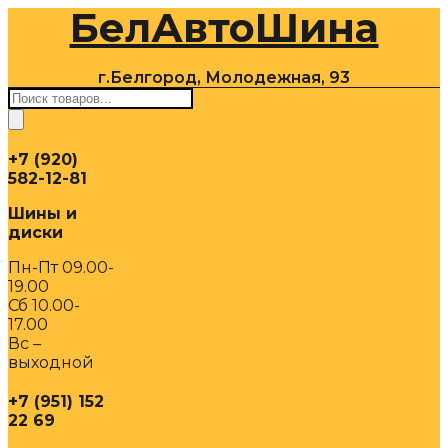
БелАвтоШина
Перейти
к
содержимому
г.Белгород, Молодежная, 93
Поиск
товаров
+7 (920)
582-12-81
Шины и
диски
Пн-Пт 09.00-
19.00
Сб 10.00-
17.00
Вс –
выходной
+7 (951) 152
22 69