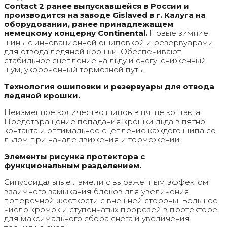
Contact 2 ранее выпускавшейся в России и
производится на заводе Gislaved в г. Калуга на
оборудовании, ранее принадлежащем
немецкому концерну Continental.
Новые зимние
шины с инновационной ошиповкой и резервуарами
для отвода ледяной крошки. Обеспечивают
стабильное сцепление на льду и снегу, сниженный
шум, укороченный тормозной путь.
Технология ошиповки и резервуары для отвода
ледяной крошки.
Неизменное количество шипов в пятне контакта.
Предотвращение попадания крошки льда в пятно
контакта и оптимальное сцепление каждого шипа со
льдом при начале движения и торможении.
Элементы рисунка протектора с
функциональным разделением.
Синусоидальные ламели с выраженным эффектом
взаимного замыкания блоков для увеличения
поперечной жесткости с внешней стороны. Большое
число кромок и ступенчатых прорезей в протекторе
для максимального сбора снега и увеличения