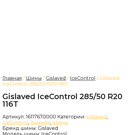
Главная
/
Шины
/
Gislaved
/
IceControl
/ Gislaved
IceControl 285/50 R20 116T
Gislaved IceControl 285/50 R20
116T
Артикул:
16117670000
Категории:
Gislaved
,
IceControl
,
Зимняя
,
Шины
Бренд шины:
Gislaved
Модель шины:
IceControl