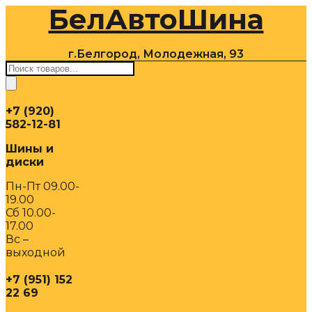
БелАвтоШина
Перейти
к
содержимому
г.Белгород, Молодежная, 93
Поиск
товаров
+7 (920)
582-12-81
Шины и
диски
Пн-Пт 09.00-
19.00
Сб 10.00-
17.00
Вс –
выходной
+7 (951) 152
22 69