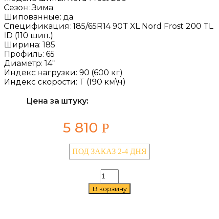
Сезон:
Зима
Шипованные:
да
Спецификация:
185/65R14 90T XL Nord Frost 200 TL
ID (110 шип.)
Ширина:
185
Профиль:
65
Диаметр:
14''
Индекс нагрузки:
90 (600 кг)
Индекс скорости:
T (190 км\ч)
Цена за штуку:
5 810
Р
ПОД ЗАКАЗ 2-4 ДНЯ
Количество
товара
В корзину
Gislaved
Nord
Frost
200