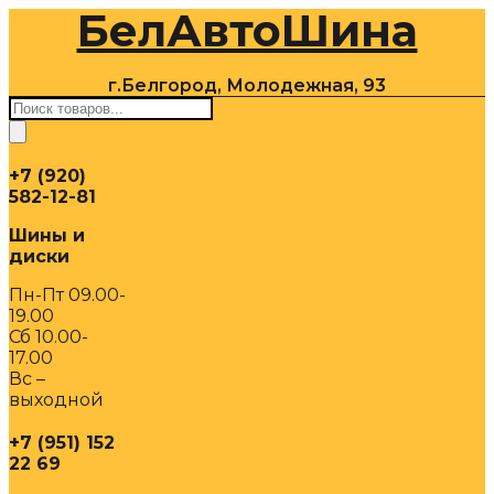
БелАвтоШина
Перейти
к
содержимому
г.Белгород, Молодежная, 93
Поиск
товаров
+7 (920)
582-12-81
Шины и
диски
Пн-Пт 09.00-
19.00
Сб 10.00-
17.00
Вс –
выходной
+7 (951) 152
22 69