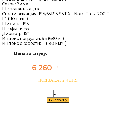
Сезон:
Зима
Шипованные:
да
Спецификация:
195/65R15 95T XL Nord Frost 200 TL
ID (110 шип.)
Ширина:
195
Профиль:
65
Диаметр:
15''
Индекс нагрузки:
95 (690 кг)
Индекс скорости:
T (190 км\ч)
Цена за штуку:
6 260
Р
ПОД ЗАКАЗ 2-4 ДНЯ
Количество
товара
В корзину
Gislaved
Nord
Frost
200