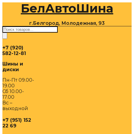
БелАвтоШина
Перейти
к
содержимому
г.Белгород, Молодежная, 93
Поиск
товаров
+7 (920)
582-12-81
Шины и
диски
Пн-Пт 09.00-
19.00
Сб 10.00-
17.00
Вс –
выходной
+7 (951) 152
22 69