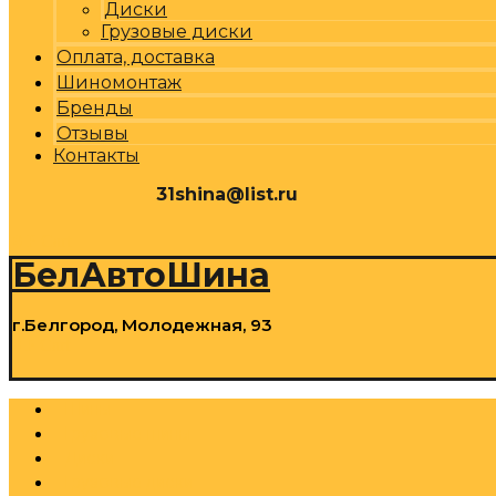
Диски
Грузовые диски
Оплата, доставка
Шиномонтаж
Бренды
Отзывы
Контакты
31shina@list.ru
0
Р
Cart
БелАвтоШина
г.Белгород, Молодежная, 93
0
Р
Cart
Шины
Грузовые шины
Диски
Грузовые диски