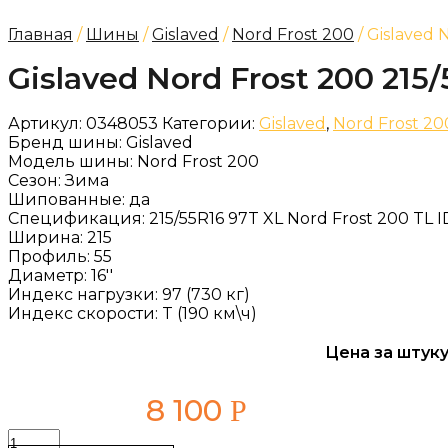
Главная
/
Шины
/
Gislaved
/
Nord Frost 200
/ Gislaved 
Gislaved Nord Frost 200 215/
Артикул:
0348053
Категории:
Gislaved
,
Nord Frost 20
Бренд шины:
Gislaved
Модель шины:
Nord Frost 200
Сезон:
Зима
Шипованные:
да
Спецификация:
215/55R16 97T XL Nord Frost 200 TL I
Ширина:
215
Профиль:
55
Диаметр:
16''
Индекс нагрузки:
97 (730 кг)
Индекс скорости:
T (190 км\ч)
Цена за штуку
8 100
Р
Количество