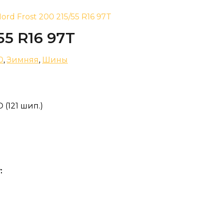
Nord Frost 200 215/55 R16 97T
55 R16 97T
0
,
Зимняя
,
Шины
D (121 шип.)
: