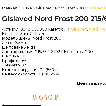
Главная
/
Шины
/
Gislaved
/
Nord Frost 200
/ Gislaved 
Gislaved Nord Frost 200 215/
Артикул:
03481090000
Категории:
Gislaved
,
Nord Fro
Бренд шины:
Gislaved
Модель шины:
Nord Frost 200
Сезон:
Зима
Шипованные:
да
Спецификация:
215/65R16 102T Nord Frost 200
Ширина:
215
Профиль:
65
Диаметр:
16''
Индекс нагрузки:
102 (850 кг)
Индекс скорости:
T (190 км\ч)
Цена за штуку
8 640
Р
Количество