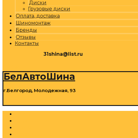
Диски
Грузовые диски
Оплата, доставка
Шиномонтаж
Бренды
Отзывы
Контакты
31shina@list.ru
0
Р
Cart
БелАвтоШина
г.Белгород, Молодежная, 93
0
Р
Cart
Шины
Грузовые шины
Диски
Грузовые диски