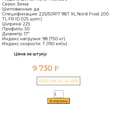
Сезон:
Зима
Шипованные:
да
Спецификация:
225/50R17 98T XL Nord Frost 200
TL FR ID (125 шип.)
Ширина:
225
Профиль:
50
Диаметр:
17''
Индекс нагрузки:
98 (750 кг)
Индекс скорости:
T (190 км\ч)
Цена за штуку:
9 730
Р
ПОД ЗАКАЗ 2-4 ДНЯ
Количество
товара
В корзину
Gislaved
Nord
Frost
200