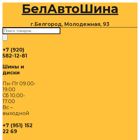
БелАвтоШина
Перейти
к
содержимому
г.Белгород, Молодежная, 93
Поиск
товаров
+7 (920)
582-12-81
Шины и
диски
Пн-Пт 09.00-
19.00
Сб 10.00-
17.00
Вс –
выходной
+7 (951) 152
22 69