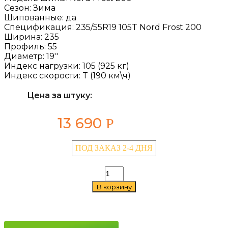
Сезон:
Зима
Шипованные:
да
Спецификация:
235/55R19 105T Nord Frost 200
Ширина:
235
Профиль:
55
Диаметр:
19''
Индекс нагрузки:
105 (925 кг)
Индекс скорости:
T (190 км\ч)
Цена за штуку:
13 690
Р
ПОД ЗАКАЗ 2-4 ДНЯ
Количество
товара
В корзину
Gislaved
Nord
Frost
200
235/55