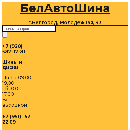
БелАвтоШина
Перейти
к
содержимому
г.Белгород, Молодежная, 93
Поиск
товаров
+7 (920)
582-12-81
Шины и
диски
Пн-Пт 09.00-
19.00
Сб 10.00-
17.00
Вс –
выходной
+7 (951) 152
22 69