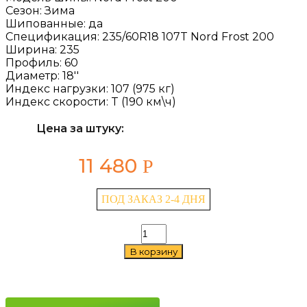
Сезон:
Зима
Шипованные:
да
Спецификация:
235/60R18 107T Nord Frost 200
Ширина:
235
Профиль:
60
Диаметр:
18''
Индекс нагрузки:
107 (975 кг)
Индекс скорости:
T (190 км\ч)
Цена за штуку:
11 480
Р
ПОД ЗАКАЗ 2-4 ДНЯ
Количество
товара
В корзину
Gislaved
Nord
Frost
200
235/60