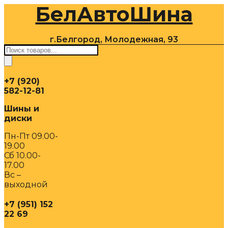
БелАвтоШина
Перейти
к
содержимому
г.Белгород, Молодежная, 93
Поиск
товаров
+7 (920)
582-12-81
Шины и
диски
Пн-Пт 09.00-
19.00
Сб 10.00-
17.00
Вс –
выходной
+7 (951) 152
22 69