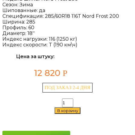
Сезон:
Зима
Шипованные:
да
Спецификация:
285/60R18 116T Nord Frost 200
Ширина:
285
Профиль:
60
Диаметр:
18''
Индекс нагрузки:
116 (1250 кг)
Индекс скорости:
T (190 км\ч)
Цена за штуку:
12 820
Р
ПОД ЗАКАЗ 2-4 ДНЯ
Количество
товара
В корзину
Gislaved
Nord
Frost
200
285/60