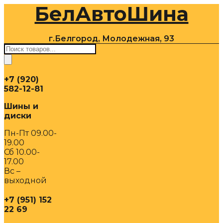
БелАвтоШина
Перейти
к
содержимому
г.Белгород, Молодежная, 93
Поиск
товаров
+7 (920)
582-12-81
Шины и
диски
Пн-Пт 09.00-
19.00
Сб 10.00-
17.00
Вс –
выходной
+7 (951) 152
22 69