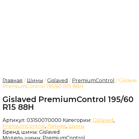
Главная
/
Шины
/
Gislaved
/
PremiumControl
/ Gislave
PremiumControl 195/60 R15 88H
Gislaved PremiumControl 195/60
R15 88H
Артикул:
03150070000
Категории:
Gislaved
,
PremiumControl
,
Летняя
,
Шины
Бренд шины:
Gislaved
Модель шины:
PremiumControl