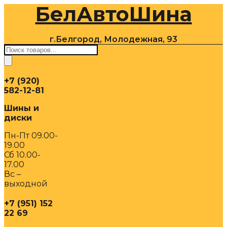
БелАвтоШина
Перейти
к
содержимому
г.Белгород, Молодежная, 93
Поиск
товаров
+7 (920)
582-12-81
Шины и
диски
Пн-Пт 09.00-
19.00
Сб 10.00-
17.00
Вс –
выходной
+7 (951) 152
22 69