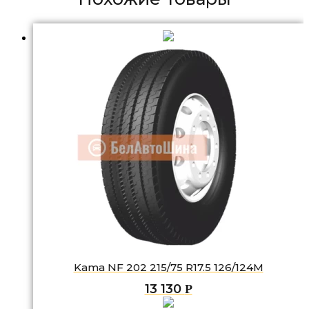
Kama NF 202 215/75 R17.5 126/124M
13 130
Р