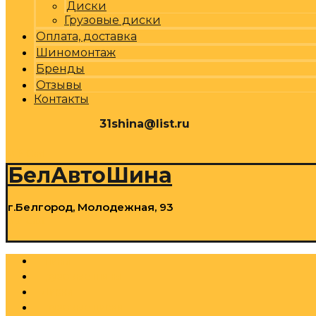
Диски
Грузовые диски
Оплата, доставка
Шиномонтаж
Бренды
Отзывы
Контакты
31shina@list.ru
0
Р
Cart
БелАвтоШина
г.Белгород, Молодежная, 93
0
Р
Cart
Шины
Грузовые шины
Диски
Грузовые диски