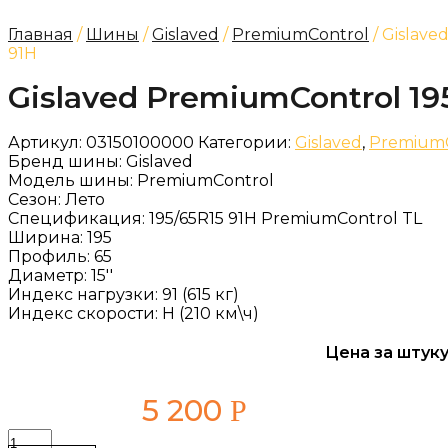
Главная
/
Шины
/
Gislaved
/
PremiumControl
/ Gislave
91H
Gislaved PremiumControl 19
Артикул:
03150100000
Категории:
Gislaved
,
PremiumC
Бренд шины:
Gislaved
Модель шины:
PremiumControl
Сезон:
Лето
Спецификация:
195/65R15 91H PremiumControl TL
Ширина:
195
Профиль:
65
Диаметр:
15''
Индекс нагрузки:
91 (615 кг)
Индекс скорости:
H (210 км\ч)
Цена за штуку
5 200
Р
Количество