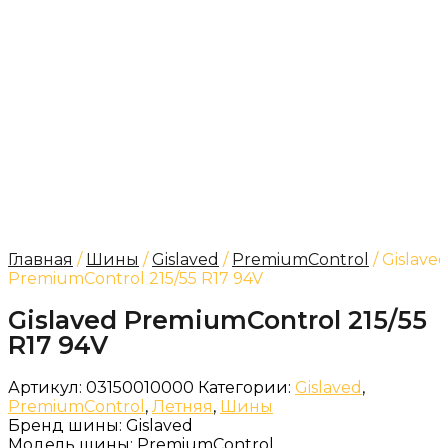
Главная
/
Шины
/
Gislaved
/
PremiumControl
/ Gislave
PremiumControl 215/55 R17 94V
Gislaved PremiumControl 215/55
R17 94V
Артикул:
03150010000
Категории:
Gislaved
,
PremiumControl
,
Летняя
,
Шины
Бренд шины:
Gislaved
Модель шины:
PremiumControl