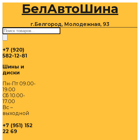
БелАвтоШина
Перейти
к
содержимому
г.Белгород, Молодежная, 93
Поиск
товаров
+7 (920)
582-12-81
Шины и
диски
Пн-Пт 09.00-
19.00
Сб 10.00-
17.00
Вс –
выходной
+7 (951) 152
22 69