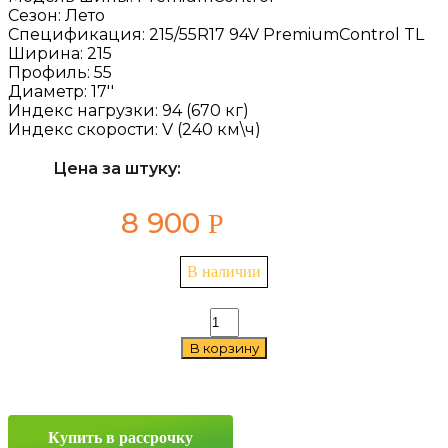
Сезон:
Лето
Спецификация:
215/55R17 94V PremiumControl TL
Ширина:
215
Профиль:
55
Диаметр:
17''
Индекс нагрузки:
94 (670 кг)
Индекс скорости:
V (240 км\ч)
Цена за штуку:
8 900
Р
В наличии
Количество
товара
В корзину
Gislaved
PremiumControl
215/55
R17
94V
Купить в рассрочку