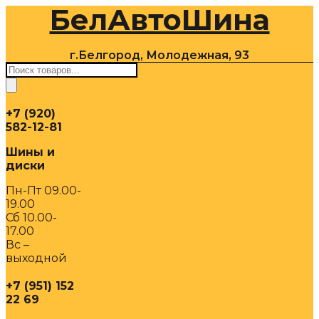
БелАвтоШина
Перейти
к
содержимому
г.Белгород, Молодежная, 93
Поиск
товаров
+7 (920)
582-12-81
Шины и
диски
Пн-Пт 09.00-
19.00
Сб 10.00-
17.00
Вс –
выходной
+7 (951) 152
22 69