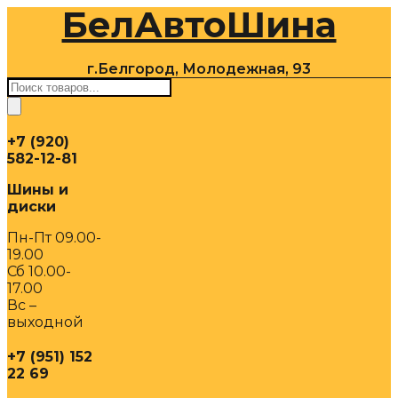
БелАвтоШина
Перейти
к
содержимому
г.Белгород, Молодежная, 93
Поиск
товаров
+7 (920)
582-12-81
Шины и
диски
Пн-Пт 09.00-
19.00
Сб 10.00-
17.00
Вс –
выходной
+7 (951) 152
22 69