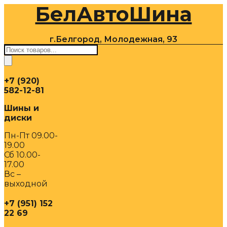
БелАвтоШина
Перейти
к
содержимому
г.Белгород, Молодежная, 93
Поиск
товаров
+7 (920)
582-12-81
Шины и
диски
Пн-Пт 09.00-
19.00
Сб 10.00-
17.00
Вс –
выходной
+7 (951) 152
22 69