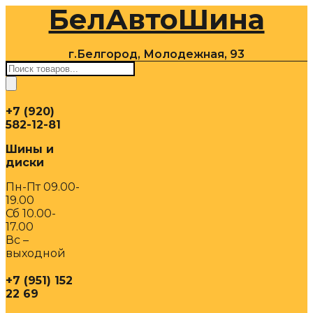
БелАвтоШина
Перейти
к
содержимому
г.Белгород, Молодежная, 93
Поиск
товаров
+7 (920)
582-12-81
Шины и
диски
Пн-Пт 09.00-
19.00
Сб 10.00-
17.00
Вс –
выходной
+7 (951) 152
22 69