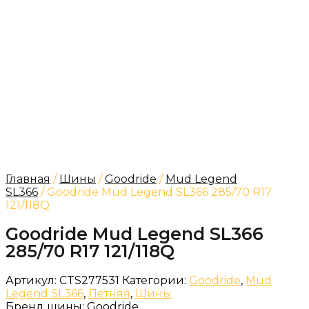
Главная
/
Шины
/
Goodride
/
Mud Legend
SL366
/ Goodride Mud Legend SL366 285/70 R17
121/118Q
Goodride Mud Legend SL366
285/70 R17 121/118Q
Артикул:
CTS277531
Категории:
Goodride
,
Mud
Legend SL366
,
Летняя
,
Шины
Бренд шины:
Goodride