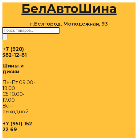
БелАвтоШина
Перейти
к
содержимому
г.Белгород, Молодежная, 93
Поиск
товаров
+7 (920)
582-12-81
Шины и
диски
Пн-Пт 09.00-
19.00
Сб 10.00-
17.00
Вс –
выходной
+7 (951) 152
22 69