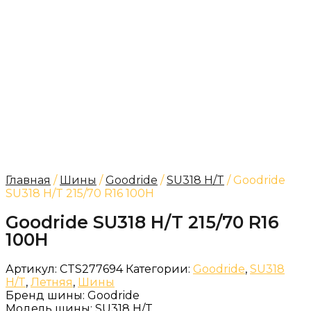
Главная
/
Шины
/
Goodride
/
SU318 H/T
/ Goodride
SU318 H/T 215/70 R16 100H
Goodride SU318 H/T 215/70 R16
100H
Артикул:
CTS277694
Категории:
Goodride
,
SU318
H/T
,
Летняя
,
Шины
Бренд шины:
Goodride
Модель шины:
SU318 H/T