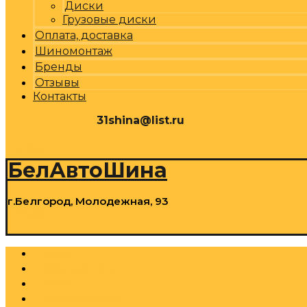
Диски
Грузовые диски
Оплата, доставка
Шиномонтаж
Бренды
Отзывы
Контакты
31shina@list.ru
0
Р
Cart
БелАвтоШина
г.Белгород, Молодежная, 93
0
Р
Cart
Шины
Грузовые шины
Диски
Грузовые диски