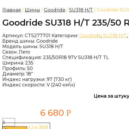
Главная
/
Шины
/
Goodride
/
SU318 H/T
/ Goodride SU3
Goodride SU318 H/T 235/50 
Артикул:
CTS277701
Категории:
Goodride
,
SU318 H/T
,
Бренд шины:
Goodride
Модель шины:
SU318 H/T
Сезон:
Лето
Спецификация:
235/50R18 97V SU318 H/T TL
Ширина:
235
Профиль:
50
Диаметр:
18''
Индекс нагрузки:
97 (730 кг)
Индекс скорости:
V (240 км\ч)
Цена за штуку
6 680
Р
Количество
товара
ПОД ЗАКАЗ 2-4 ДНЯ