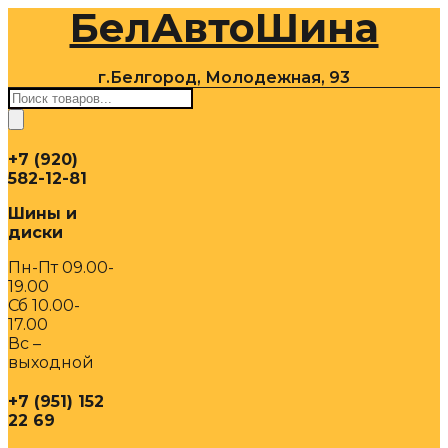
БелАвтоШина
Перейти
к
содержимому
г.Белгород, Молодежная, 93
Поиск
товаров
+7 (920)
582-12-81
Шины и
диски
Пн-Пт 09.00-
19.00
Сб 10.00-
17.00
Вс –
выходной
+7 (951) 152
22 69