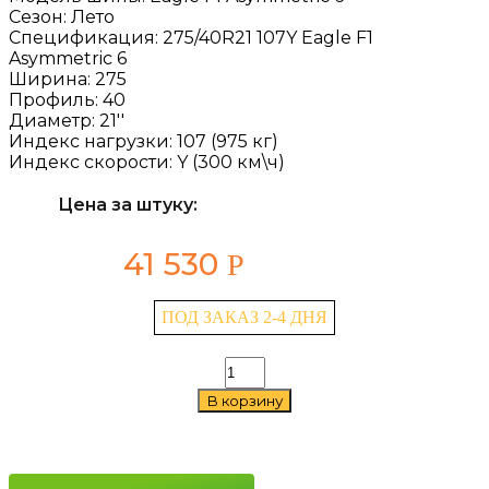
Сезон:
Лето
Спецификация:
275/40R21 107Y Eagle F1
Asymmetric 6
Ширина:
275
Профиль:
40
Диаметр:
21''
Индекс нагрузки:
107 (975 кг)
Индекс скорости:
Y (300 км\ч)
Цена за штуку:
41 530
Р
ПОД ЗАКАЗ 2-4 ДНЯ
Количество
товара
В корзину
Goodyear
Eagle
F1
Asymmetric
6