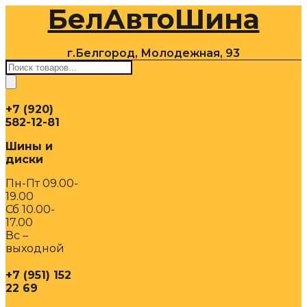
БелАвтоШина
Перейти
к
содержимому
г.Белгород, Молодежная, 93
Поиск
товаров
+7 (920)
582-12-81
Шины и
диски
Пн-Пт 09.00-
19.00
Сб 10.00-
17.00
Вс –
выходной
+7 (951) 152
22 69