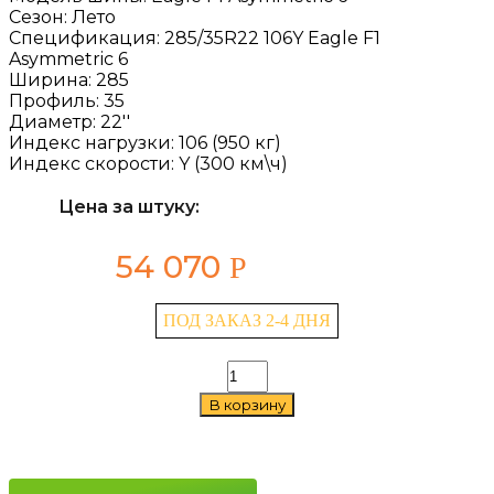
Сезон:
Лето
Спецификация:
285/35R22 106Y Eagle F1
Asymmetric 6
Ширина:
285
Профиль:
35
Диаметр:
22''
Индекс нагрузки:
106 (950 кг)
Индекс скорости:
Y (300 км\ч)
Цена за штуку:
54 070
Р
ПОД ЗАКАЗ 2-4 ДНЯ
Количество
товара
В корзину
Goodyear
Eagle
F1
Asymmetric
6