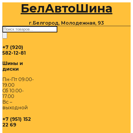
БелАвтоШина
Перейти
к
содержимому
г.Белгород, Молодежная, 93
Поиск
товаров
+7 (920)
582-12-81
Шины и
диски
Пн-Пт 09.00-
19.00
Сб 10.00-
17.00
Вс –
выходной
+7 (951) 152
22 69