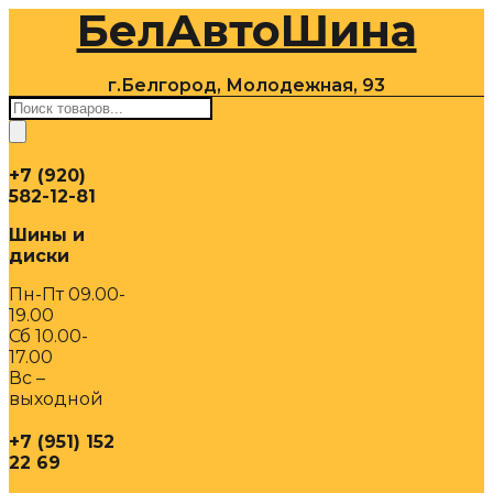
БелАвтоШина
Перейти
к
содержимому
г.Белгород, Молодежная, 93
Поиск
товаров
+7 (920)
582-12-81
Шины и
диски
Пн-Пт 09.00-
19.00
Сб 10.00-
17.00
Вс –
выходной
+7 (951) 152
22 69