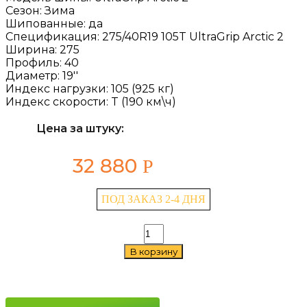
Сезон:
Зима
Шипованные:
да
Спецификация:
275/40R19 105T UltraGrip Arctic 2
Ширина:
275
Профиль:
40
Диаметр:
19''
Индекс нагрузки:
105 (925 кг)
Индекс скорости:
T (190 км\ч)
Цена за штуку:
32 880
Р
ПОД ЗАКАЗ 2-4 ДНЯ
Количество
товара
В корзину
Goodyear
UltraGrip
Arctic
2
275/40