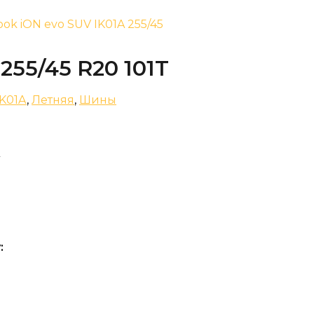
ok iON evo SUV IK01A 255/45
255/45 R20 101T
IK01A
,
Летняя
,
Шины
: