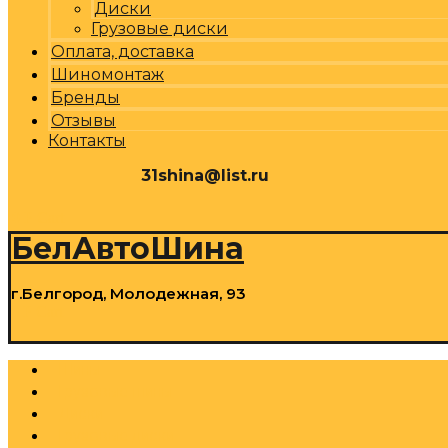
Диски
Грузовые диски
Оплата, доставка
Шиномонтаж
Бренды
Отзывы
Контакты
31shina@list.ru
0
Р
Cart
БелАвтоШина
г.Белгород, Молодежная, 93
0
Р
Cart
Шины
Грузовые шины
Диски
Грузовые диски