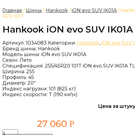
Главная
/
Шины
/
Hankook
/
iON evo SUV IK01A
/ Hanko
R20 101T
Hankook iON evo SUV IK01A 
Артикул:
1034083
Категории:
Hankook
,
iON evo SUV 
Бренд шины:
Hankook
Модель шины:
iON evo SUV IK01A
Сезон:
Лето
Спецификация:
255/45R20 101T iON evo SUV IK01A TL
Ширина:
255
Профиль:
45
Диаметр:
20''
Индекс нагрузки:
101 (825 кг)
Индекс скорости:
T (190 км\ч)
Цена за штуку
27 060
Р
Количество