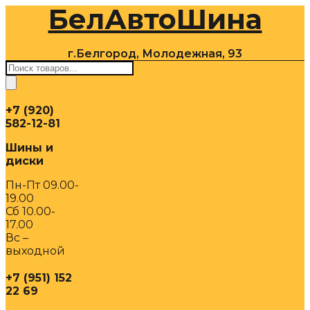
БелАвтоШина
Перейти
к
содержимому
г.Белгород, Молодежная, 93
Поиск
товаров
+7 (920)
582-12-81
Шины и
диски
Пн-Пт 09.00-
19.00
Сб 10.00-
17.00
Вс –
выходной
+7 (951) 152
22 69